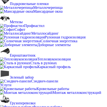
Подкровельные пленки
Металлочерепица
Мансардные окна
Метизы
Профнастил
Софит
Металлосайдинг
Рулонная гидроизоляция
Солнечная энергетика
Доборные элементы
Евроштакетник
Теплозвукоизоляция
Сталь в рулонах
Каркасный профиль
Зеленый забор
Сэндвич-панели
Услуги
Кровельные работы
Монтаж металлоконструкций
Грузоперевозки
Фасадные работы