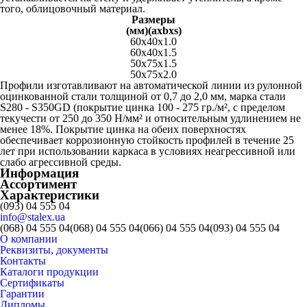
того, облицовочный материал.
Размеры
(мм)(ахbхs)
60x40x1.0
60x40x1.5
50x75x1.5
50x75x2.0
Профили изготавливают на автоматической линии из рулонной
оцинкованной стали толщиной от 0,7 до 2,0 мм, марка стали
S280 - S350GD (покрытие цинка 100 - 275 гр./м², с пределом
текучести от 250 до 350 Н/мм² и относительным удлинением не
менее 18%. Покрытие цинка на обеих поверхностях
обеспечивает коррозионную стойкость профилей в течение 25
лет при использовании каркаса в условиях неагрессивной или
слабо агрессивной среды.
Информация
Ассортимент
Характеристики
(093) 04 555 04
info@stalex.ua
(068)
04 555 04
(068)
04 555 04
(066)
04 555 04
(093)
04 555 04
О компании
Реквизиты, документы
Контакты
Каталоги продукции
Сертификаты
Гарантии
Дипломы