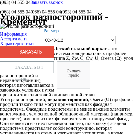
(093)
04 555 04
Заказать звонок
(068)
04 555 04
(066)
04 555 04
(093)
04 555 04
Уголок разносторонний -
Кременчуг
Размер
Информация
Ассортимент
Характеристики
Легкий стальной каркас
- это
система холоднокатаных профилей
(типа Z, Zw, C, Cw, U, Омега (Ω), угол
ЗАКАЗАТЬ В 1
Скачать
равносторонний и
прайс
КЛИК
неравносторонний),
которая изготавливается в
заводских условиях путем
прокатки тонколистовой оцинкованной стали.
Угол равносторонний,
неравносторонний
, Омега (Ω) профили -
профили такого типа могут применяться как фасадная
подсистема. Фасадные подсистемы не менее важные элементы
конструкции, чем основной облицовочный материал (например,
профлист), именно из них формируется вентилируемый фасад.
Они являются его неотъемлемой частью, поскольку фасадная
подсистема представляет собой конструкцию, которая
устанавливается на стену и удерживает утеплитель, а кроме