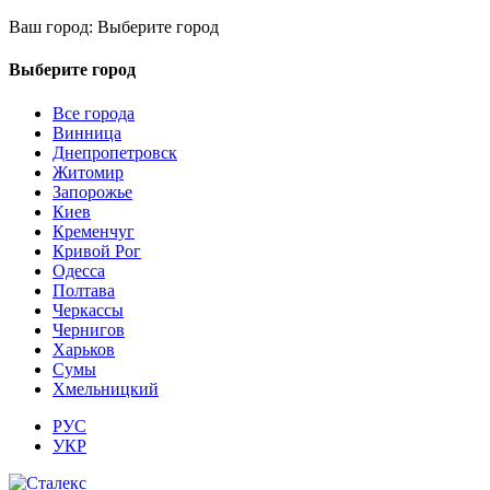
Ваш город:
Выберите город
Выберите город
Все города
Винница
Днепропетровск
Житомир
Запорожье
Киев
Кременчуг
Кривой Рог
Одесса
Полтава
Черкассы
Чернигов
Харьков
Сумы
Хмельницкий
РУС
УКР