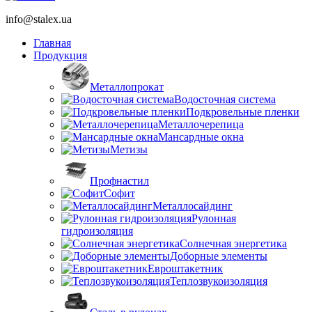
info@stalex.ua
Главная
Продукция
Металлопрокат
Водосточная система
Подкровельные пленки
Металлочерепица
Мансардные окна
Метизы
Профнастил
Софит
Металлосайдинг
Рулонная
гидроизоляция
Солнечная энергетика
Доборные элементы
Евроштакетник
Теплозвукоизоляция