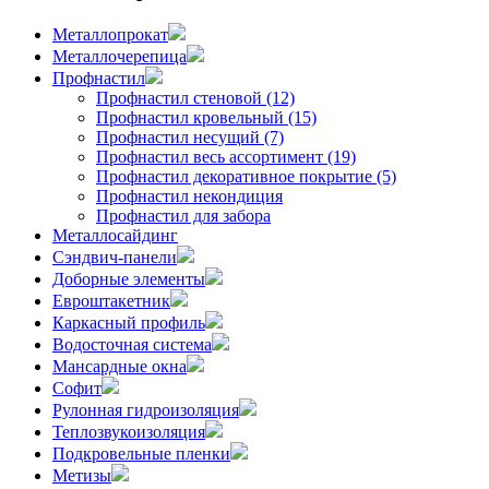
Металлопрокат
Металлочерепица
Профнастил
Профнастил стеновой (12)
Профнастил кровельный (15)
Профнастил несущий (7)
Профнастил весь ассортимент (19)
Профнастил декоративное покрытие (5)
Профнастил некондиция
Профнастил для забора
Металлосайдинг
Сэндвич-панели
Доборные элементы
Евроштакетник
Каркасный профиль
Водосточная система
Мансардные окна
Софит
Рулонная гидроизоляция
Теплозвукоизоляция
Подкровельные пленки
Метизы