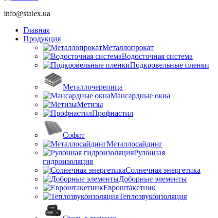
info@stalex.ua
Главная
Продукция
Металлопрокат
Водосточная система
Подкровельные пленки
Металлочерепица
Мансардные окна
Метизы
Профнастил
Софит
Металлосайдинг
Рулонная
гидроизоляция
Солнечная энергетика
Доборные элементы
Евроштакетник
Теплозвукоизоляция