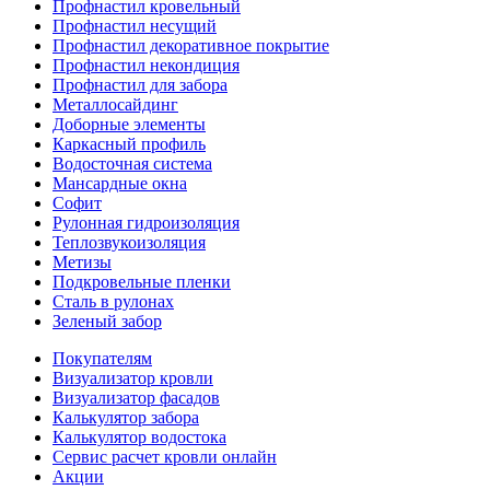
Профнастил кровельный
Профнастил несущий
Профнастил декоративное покрытие
Профнастил некондиция
Профнастил для забора
Металлосайдинг
Доборные элементы
Каркасный профиль
Водосточная система
Мансардные окна
Софит
Рулонная гидроизоляция
Теплозвукоизоляция
Метизы
Подкровельные пленки
Сталь в рулонах
Зеленый забор
Покупателям
Визуализатор кровли
Визуализатор фасадов
Калькулятор забора
Калькулятор водостока
Сервис расчет кровли онлайн
Акции