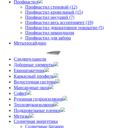
Профнастил
Профнастил стеновой (12)
Профнастил кровельный (15)
Профнастил несущий (7)
Профнастил весь ассортимент (19)
Профнастил декоративное покрытие (5)
Профнастил некондиция
Профнастил для забора
Металлосайдинг
Сэндвич-панели
Доборные элементы
Евроштакетник
Каркасный профиль
Водосточная система
Мансардные окна
Софит
Рулонная гидроизоляция
Теплозвукоизоляция
Подкровельные пленки
Метизы
Солнечная энергетика
Солнечные батареи