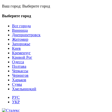
Ваш город:
Выберите город
Выберите город
Все города
Винница
Днепропетровск
Житомир
Запорожье
Киев
Кременчуг
Кривой Рог
Одесса
Полтава
Черкассы
Чернигов
Харьков
Сумы
Хмельницкий
РУС
УКР