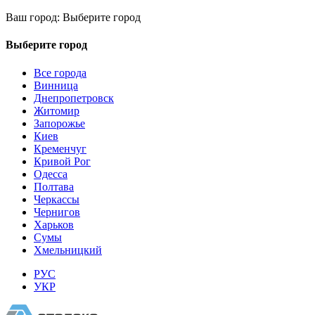
Ваш город:
Выберите город
Выберите город
Все города
Винница
Днепропетровск
Житомир
Запорожье
Киев
Кременчуг
Кривой Рог
Одесса
Полтава
Черкассы
Чернигов
Харьков
Сумы
Хмельницкий
РУС
УКР