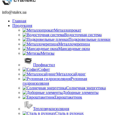
info@stalex.ua
Главная
Продукция
Металлопрокат
Водосточная система
Подкровельные пленки
Металлочерепица
Мансардные окна
Метизы
Профнастил
Софит
Металлосайдинг
Рулонная
гидроизоляция
Солнечная энергетика
Доборные элементы
Евроштакетник
Теплозвукоизоляция
Сталь в рулонах