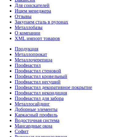
Для соискателей
Ищем менеджера
Отзывы
Закупаем сталь в рулонах
Металлобазы
О компании
XML импорт товаров
Продукция
Металлопрокат
Металлочерепица
Профнастил
Профнастил стеновой
Профнастил кровельный
Профнастил несущий
Профнастил декоративное покрытие
Профнастил некондиция
Профнастил для забора
Металлосайдинг
Доборные элементы
Каркасный профиль
Водосточная система
Мансардные окна
Софит
Рулонная гидроизоляция