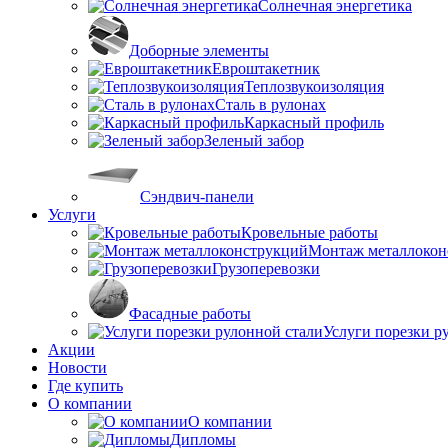
Солнечная энергетика
Доборные элементы
Евроштакетник
Теплозвукоизоляция
Сталь в рулонах
Каркасный профиль
Зеленый забор
Сэндвич-панели
Услуги
Кровельные работы
Монтаж металлокон
Грузоперевозки
Фасадные работы
Услуги порезки р
Акции
Новости
Где купить
О компании
О компании
Дипломы