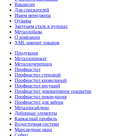
Вакансии
Для соискателей
Ищем менеджера
Отзывы
Закупаем сталь в рулонах
Металлобазы
О компании
XML импорт товаров
Продукция
Металлопрокат
Металлочерепица
Профнастил
Профнастил стеновой
Профнастил кровельный
Профнастил несущий
Профнастил декоративное покрытие
Профнастил некондиция
Профнастил для забора
Металлосайдинг
Доборные элементы
Каркасный профиль
Водосточная система
Мансардные окна
Софит