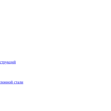
струкций
улонной стали