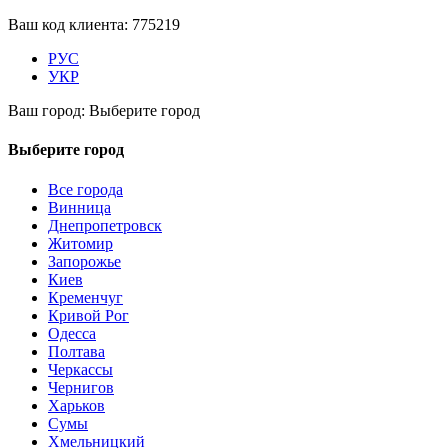
Ваш код клиента:
775219
РУС
УКР
Ваш город:
Выберите город
Выберите город
Все города
Винница
Днепропетровск
Житомир
Запорожье
Киев
Кременчуг
Кривой Рог
Одесса
Полтава
Черкассы
Чернигов
Харьков
Сумы
Хмельницкий