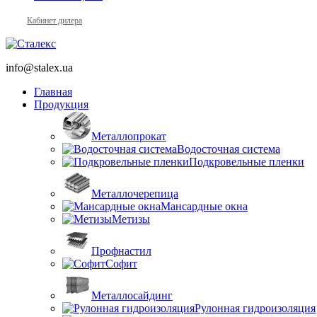
Кабинет дилера
info@stalex.ua
Главная
Продукция
Металлопрокат
Водосточная система
Подкровельные пленки
Металлочерепица
Мансардные окна
Метизы
Профнастил
Софит
Металлосайдинг
Рулонная гидроизоляция