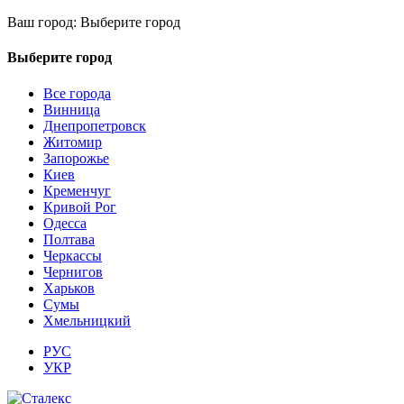
Ваш город:
Выберите город
Выберите город
Все города
Винница
Днепропетровск
Житомир
Запорожье
Киев
Кременчуг
Кривой Рог
Одесса
Полтава
Черкассы
Чернигов
Харьков
Сумы
Хмельницкий
РУС
УКР