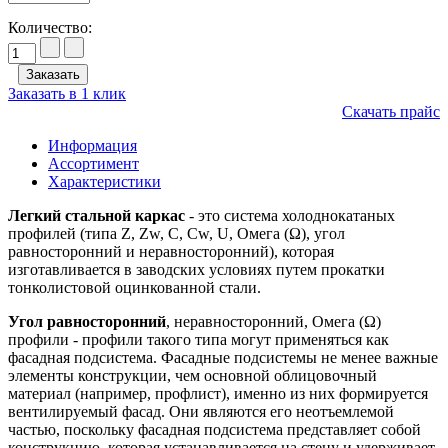
Количество:
Заказать в 1 клик
Скачать прайс
Информация
Ассортимент
Характеристики
Легкий стальной каркас
- это система холоднокатаных
профилей (типа Z, Zw, C, Cw, U, Омега (Ω), угол
равносторонний и неравносторонний), которая
изготавливается в заводских условиях путем прокатки
тонколистовой оцинкованной стали.
Угол равносторонний
, неравносторонний, Омега (Ω)
профили - профили такого типа могут применяться как
фасадная подсистема. Фасадные подсистемы не менее важные
элементы конструкции, чем основной облицовочный
материал (например, профлист), именно из них формируется
вентилируемый фасад. Они являются его неотъемлемой
частью, поскольку фасадная подсистема представляет собой
конструкцию, которая устанавливается на стену и удерживает