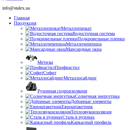
info@stalex.ua
Главная
Продукция
Металлопрокат
Водосточная система
Подкровельные пленки
Металлочерепица
Мансардные окна
Метизы
Профнастил
Софит
Металлосайдинг
Рулонная гидроизоляция
Солнечная энергетика
Доборные элементы
Евроштакетник
Теплозвукоизоляция
Сталь в рулонах
Каркасный профиль