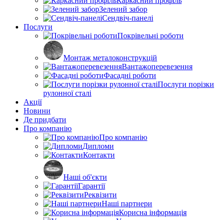
Каркасний профіль
Зелений забор
Сендвіч-панелі
Послуги
Покрівельні роботи
Монтаж металоконструкцій
Вантажоперевезення
Фасадні роботи
Послуги порізки
рулонної сталі
Акції
Новини
Де придбати
Про компанію
Про компанію
Дипломи
Контакти
Наші об'єкти
Гарантії
Реквізити
Наші партнери
Корисна інформація