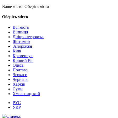
Ваше місто:
Оберіть місто
Оберіть місто
Всі міста
Вінниця
Дніпропетровськ
Житомир
Запоріжжя
Київ
Кременчук
Кривий Ріг
Одеса
Полтава
Черкаси
Чернігів
Харків
Суми
Хмельницький
РУС
УКР