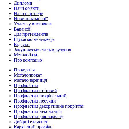
Дипломи
Наші об'єкти
Наші партнери
Новини компанії
Участь у виставках
Вакансії
Для претендентів
Шукаємо менеджера
Відгуки
Закуповуємо сталь в рулонах
Металобази
Про компанію
Продукція
Металопрокат
Металочерепиця
Профнастил
Профнастил стіновий
Профнастил покрівельний
Профнастил несучий
Профнастил декоративне покриття
Профнастил некондиція
Профнастил для паркану
Добірні елементи
Каркасний профіль