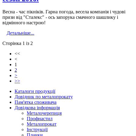
Весна - час пікніків. Гарна погода, весела компанія і чудові
призи від "Сталекс" - ось запорука смачного шашлику і
відмінного настрою!
Детальніше...
Сторінка 1 із 2
<<
<
1
2
>
>>
Каталоги продукції
Довідник по металопрокату
Пам'ятка споживача
Довідкова інформація
Металочерепиця
Профнастил
Металопрокат
Інструкції
Планки