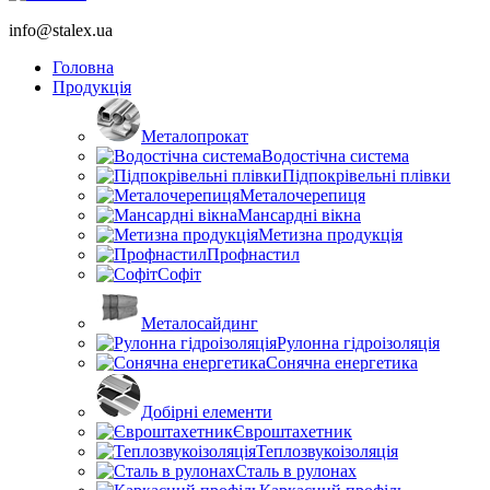
info@stalex.ua
Головна
Продукція
Металопрокат
Водостічна система
Підпокрівельні плівки
Металочерепиця
Мансардні вікна
Метизна продукція
Профнастил
Софіт
Металосайдинг
Рулонна гідроізоляція
Сонячна енергетика
Добірні елементи
Євроштахетник
Теплозвукоізоляція
Сталь в рулонах