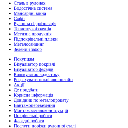
Сталь в рулонах
Водостічна система
Мансардні вікна
Софіт
Рулонна гідроізоляція
Теплозвукоізоляція
Метизна продукція
Підпокрівельні плівки
Металосайдинг
Зелений забор
Покупцям
Візуалізатор покрівлі
Візуалізатор фасадів
Калькулятор водостоку
Розрахувати покрівлю онлайн
Акції
Де придбати
Корисна інформація
Довідник по металопрокату
Вантажоперевезення
Монтаж металоконструкцій
Покрівельні роботи
Фасадні роботи
Послуги порізки рулонної сталі