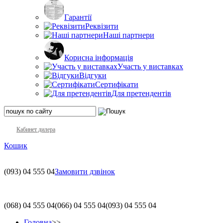
Гарантії
Реквізити
Наші партнери
Корисна інформація
Участь у виставках
Відгуки
Сертифікати
Для претендентів
Кабинет дилера
Кошик
(093)
04 555 04
Замовити дзвінок
(068)
04 555 04
(066)
04 555 04
(093)
04 555 04
Головна
>>