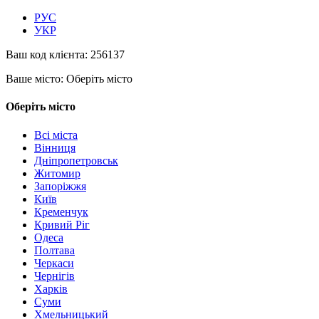
РУС
УКР
Ваш код клієнта:
256137
Ваше місто:
Оберіть місто
Оберіть місто
Всі міста
Вінниця
Дніпропетровськ
Житомир
Запоріжжя
Київ
Кременчук
Кривий Ріг
Одеса
Полтава
Черкаси
Чернігів
Харків
Суми
Хмельницький