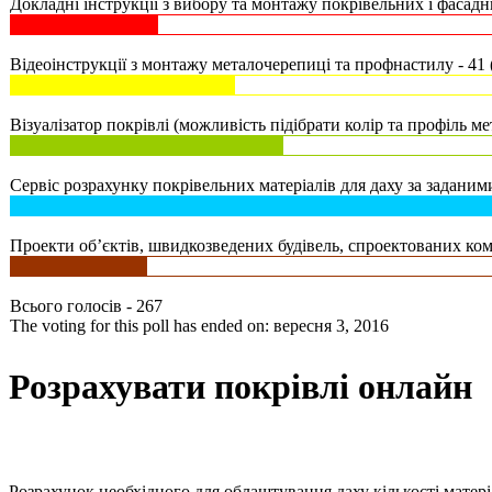
Докладні інструкції з вибору та монтажу покрівельних і фасадни
Відеоінструкції з монтажу металочерепиці та профнастилу - 41 
Візуалізатор покрівлі (можливість підібрати колір та профіль ме
Сервіс розрахунку покрівельних матеріалів для даху за заданими
Проекти об’єктів, швидкозведених будівель, спроектованих комп
Всього голосів - 267
The voting for this poll has ended on: вересня 3, 2016
Розрахувати покрівлі онлайн
Розрахунок необхідного для облаштування даху кількості матер