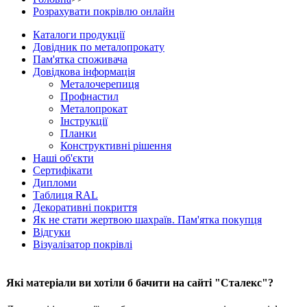
Розрахувати покрівлю онлайн
Каталоги продукції
Довідник по металопрокату
Пам'ятка споживача
Довідкова інформація
Металочерепиця
Профнастил
Металопрокат
Інструкції
Планки
Конструктивні рішення
Наші об'єкти
Сертифікати
Дипломи
Таблиця RAL
Декоративні покриття
Як не стати жертвою шахраїв. Пам'ятка покупця
Відгуки
Візуалізатор покрівлі
Які матеріали ви хотіли б бачити на сайті "Сталекс"?