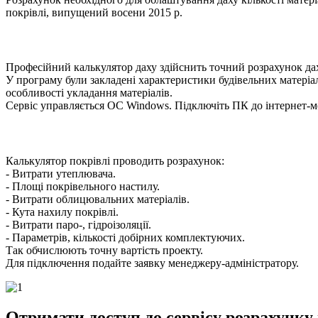
покрівлі, випущений восени 2015 р.
Професійний калькулятор даху здійснить точний розрахунок даху
У програму були закладені характеристики будівельних матеріал
особливості укладання матеріалів.
Сервіс управляється ОС Windows. Підключіть ПК до інтернет-мер
Калькулятор покрівлі проводить розрахунок:
- Витрати утеплювача.
- Площі покрівельного настилу.
- Витрати облицювальних матеріалів.
- Кута нахилу покрівлі.
- Витрати паро-, гідроізоляції.
- Параметрів, кількості добірних комплектуючих.
Так обчислюють точну вартість проекту.
Для підключення подайте заявку менеджеру-адміністратору.
Отримати доступ до сервісу розрахунку 