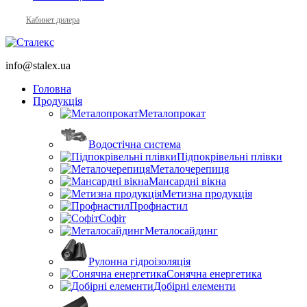
Кабинет дилера
info@stalex.ua
Головна
Продукція
Металопрокат
Водостічна система
Підпокрівельні плівки
Металочерепиця
Мансардні вікна
Метизна продукція
Профнастил
Софіт
Металосайдинг
Рулонна гідроізоляція
Сонячна енергетика
Добірні елементи