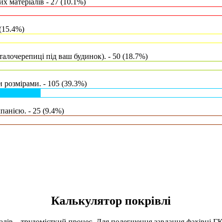
х матеріалів - 27 (10.1%)
(15.4%)
талочерепиці під ваш будинок). - 50 (18.7%)
 розмірами. - 105 (39.3%)
анією. - 25 (9.4%)
Калькулятор покрівлі
іалів – трудомісткий процес. Для полегшення завдання фахівці 