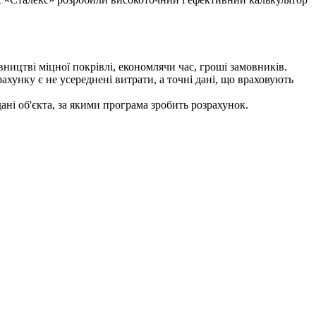
ництві міцної покрівлі, економлячи час, гроші замовників.
ахунку є не усереднені витрати, а точні дані, що враховують
ані об'єкта, за якими програма зробить розрахунок.