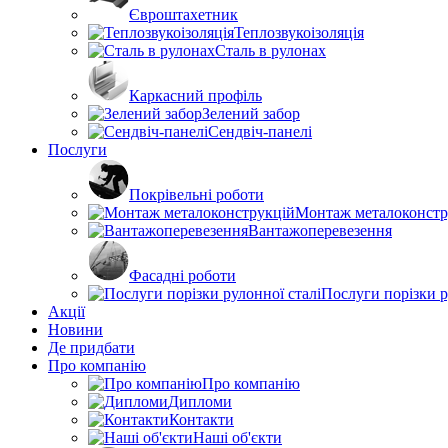
Євроштахетник
Теплозвукоізоляція
Сталь в рулонах
Каркасний профіль
Зелений забор
Сендвіч-панелі
Послуги
Покрівельні роботи
Монтаж металоконстр
Вантажоперевезення
Фасадні роботи
Послуги порізки р
Акції
Новини
Де придбати
Про компанію
Про компанію
Дипломи
Контакти
Наші об'єкти