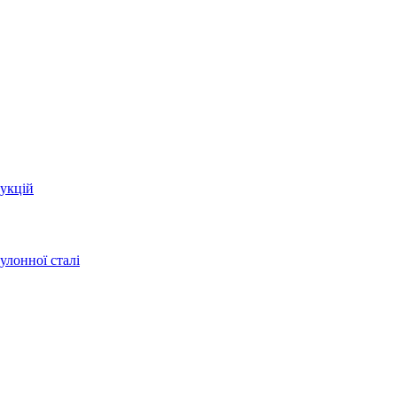
укцій
улонної сталі